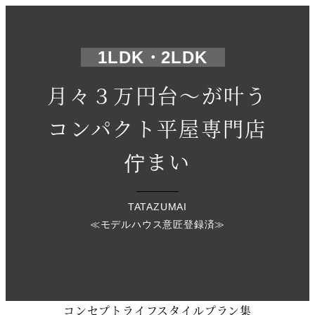
メ
イ
ン
1LDK・2LD
K
コ
月々３万円台～が叶う
ン
テ
コンパクト平屋専門店
ン
ツ
佇まい
へ
移
TATAZUMAI
動
≪モデルハウス意匠登録済≫
コンセプト
ライフスタイル
プラン集