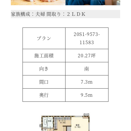
家族構成：夫婦 間取り：２ＬＤＫ
20S1-9573-
プラン
11583
施工面積
20.27坪
向き
南
間口
7.3m
奥行
9.5m