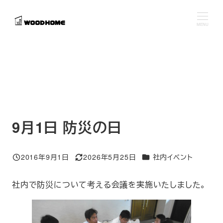
メ
イ
MENU
ン
コ
ン
テ
ン
ツ
へ
9月1日 防災の日
移
動
カテゴリー
2016年9月1日
2026年5月25日
社内イベント
投稿日
更新日
社内で防災について考える会議を実施いたしました。