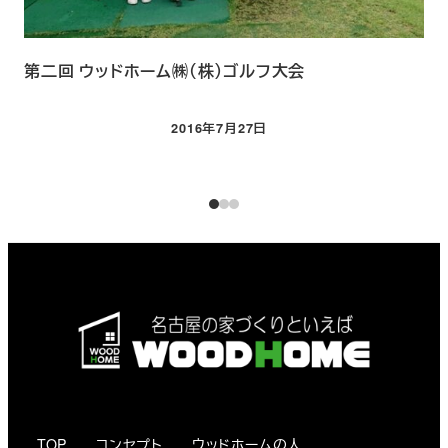
第二回 ウッドホーム㈱（株）ゴルフ大会
忘
2016年7月27日
投稿日
TOP
コンセプト
ウッドホームの人