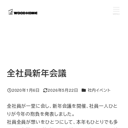
メ
イ
MENU
ン
コ
ン
テ
ン
ツ
へ
全社員新年会議
移
動
カテゴリー
2020年1月6日
2026年5月22日
社内イベント
投稿日
更新日
全社員が一堂に会し、新年会議を開催、社員一人ひと
りが今年の抱負を発表しました。
社員全員が想いをひとつにして、本年もひとりでも多