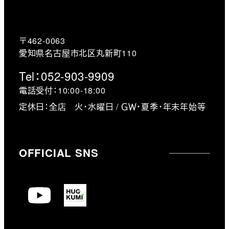
/
c
l
〒462-0063
i
愛知県名古屋市北区丸新町110
e
Tel：052-903-9909
n
電話受付：10:00-18:00
t
i
定休日：全店 火・水曜日 / ＧＷ・夏季・年末年始等
n
p
a
OFFICIAL SNS
g
e
/
m
o