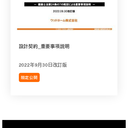
契
約
約
款
設計契約_重要事項説明
2022年9月30日改訂版
限定公開
h
t
t
p