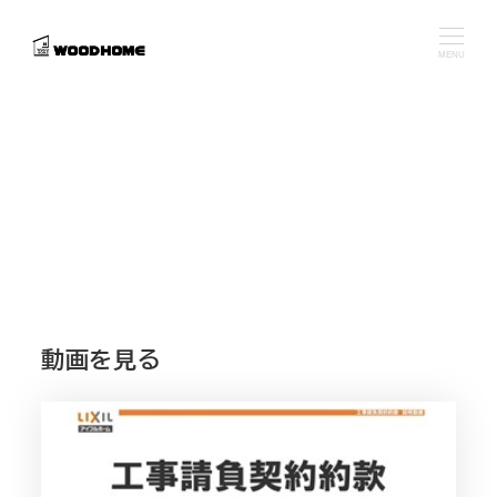
メ
イ
MENU
ン
コ
ン
テ
ン
ツ
へ
移
動
動画を見る