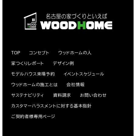
s
:
/
/
w
-
TOP
コンセプト
ウッドホームの人
h
o
家つくりレポート
デザイン例
m
モデルハウス来場予約
イベントスケジュール
e
ウッドホームの施工とは
会社情報
.
サステナビリティ
資料請求
お問い合わせ
c
o
カスタマーハラスメントに対する基本指針
.
ご契約者様専用ページ
j
p