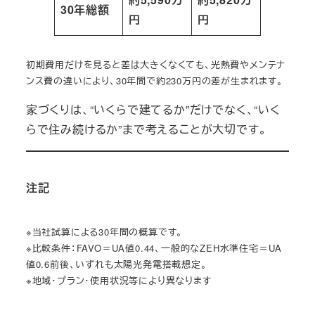
30年総額
円
円
初期費用だけを見ると差は大きくなくても、光熱費やメンテナ
ンス費の違いにより、30年間で約230万円の差が生まれます。
家づくりは、“いくらで建てるか”だけでなく、“いく
らで住み続けるか”まで考えることが大切です。
注記
※当社試算による30年間の概算です。
※比較条件：FAVO＝UA値0.44、一般的なZEH水準住宅＝UA
値0.6前後、いずれも太陽光発電搭載想定。
※地域・プラン・使用状況等により異なります