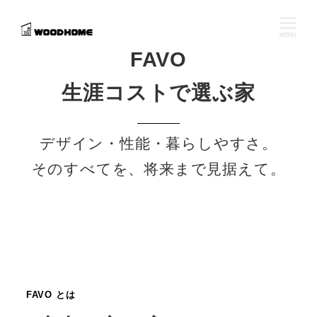
メ
イ
MENU
ン
FAVO
コ
生涯コストで選ぶ家
ン
テ
ン
デザイン・性能・暮らしやすさ。
ツ
そのすべてを、将来まで見据えて。
へ
移
動
FAVO とは