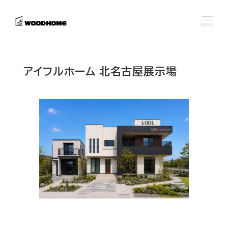
メ
イ
MENU
ン
コ
ン
アイフルホーム 北名古屋展示場
テ
ン
ツ
へ
移
動