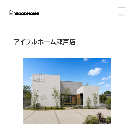
メ
イ
MENU
ン
コ
ン
アイフルホーム瀬戸店
テ
ン
ツ
へ
移
動