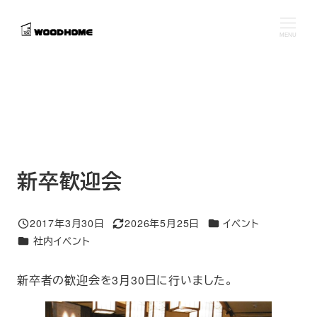
メ
イ
MENU
ン
コ
ン
テ
ン
ツ
へ
新卒歓迎会
移
動
カテゴリー
2017年3月30日
2026年5月25日
イベント
投稿日
更新日
カテゴリー
社内イベント
新卒者の歓迎会を3月30日に行いました。