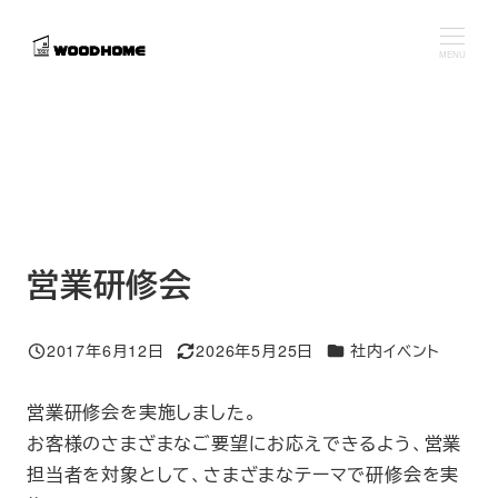
メ
イ
MENU
ン
コ
ン
テ
ン
ツ
へ
営業研修会
移
動
カテゴリー
2017年6月12日
2026年5月25日
社内イベント
投稿日
更新日
営業研修会を実施しました。
お客様のさまざまなご要望にお応えできるよう、営業
担当者を対象として、さまざまなテーマで研修会を実